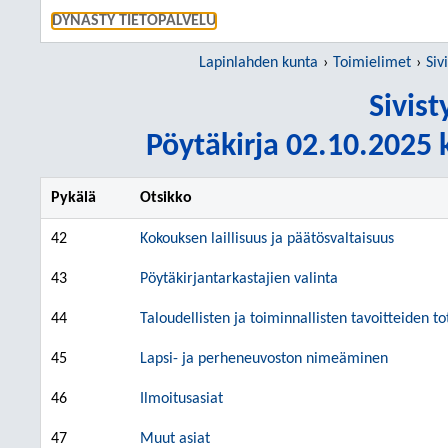
SIIRRY S
DYNASTY TIETOPALVELU
Lapinlahden kunta
Toimielimet
Siv
Sivis
Pöytäkirja 02.10.2025 k
Pykälä
Otsikko
42
Kokouksen laillisuus ja päätösvaltaisuus
43
Pöytäkirjantarkastajien valinta
44
Taloudellisten ja toiminnallisten tavoitteiden t
45
Lapsi- ja perheneuvoston nimeäminen
46
Ilmoitusasiat
47
Muut asiat