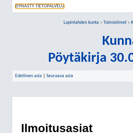
SIIRRY S
DYNASTY TIETOPALVELU
Lapinlahden kunta
Toimielimet
K
Kunn
Pöytäkirja 30
Edellinen asia
|
Seuraava asia
Ilmoitusasiat