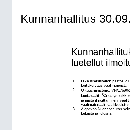
Kunnanhallitus
30.09
Kunnanhallituk
luetellut ilmoi
1.
Oikeusministeriön päätös 20.
kertakorvaus vaalimenoista
2.
Oikeusministeriö:
VN/17690/2
kuntavaalit: Äänestyspaikko
ja niistä ilmoittaminen, vaalit
vaalimateriaali, vaalikoulutu
3.
Alapitkän Nuorisoseuran selvi
kuluista ja tuloista