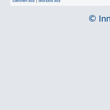
Edellinen asia
|
Seuraava asia
© Inn