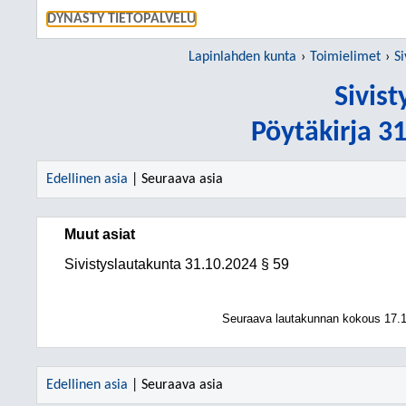
SIIRRY S
DYNASTY TIETOPALVELU
Lapinlahden kunta
Toimielimet
Si
Sivis
Pöytäkirja 3
Edellinen asia
| Seuraava asia
Muut asiat
Sivistyslautakunta
31.10.2024
§ 59
Seuraava lautakunnan kokous 17.1
Edellinen asia
| Seuraava asia