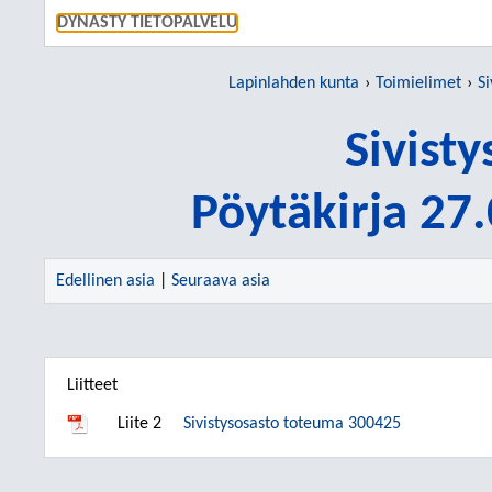
SIIRRY S
DYNASTY TIETOPALVELU
Lapinlahden kunta
Toimielimet
Si
Sivist
Pöytäkirja 27
Edellinen asia
|
Seuraava asia
Liitteet
Liite 2
Sivistysosasto toteuma 300425