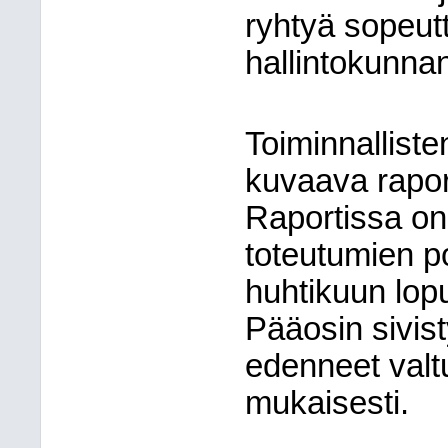
ryhtyä sopeut
hallintokunnan
Toiminnalliste
kuvaava raport
Raportissa on 
toteutumien p
huhtikuun lopu
Pääosin sivist
edenneet valt
mukaisesti.