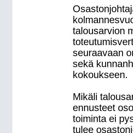
Osastonjohtaj
kolmannesvuosi
talousarvion m
toteutumisvert
seuraavaan o
sekä kunnanha
kokoukseen.
Mikäli talousa
ennusteet osoi
toiminta ei py
tulee osaston