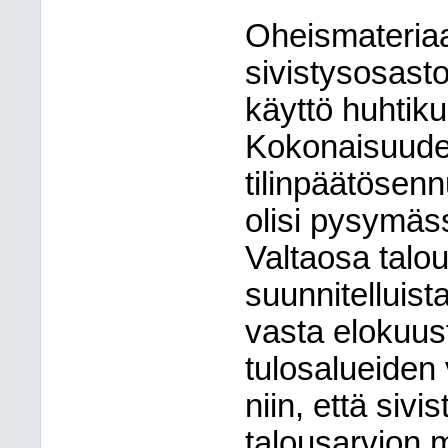
Oheismateriaa
sivistysosast
käyttö huhtiku
Kokonaisuude
tilinpäätösen
olisi pysymäs
Valtaosa talo
suunnitelluist
vasta elokuus
tulosalueiden
niin, että siv
talousarvion 