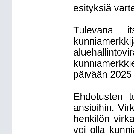
esityksiä varte
Tulevana it
kunniamerk
aluehallintovi
kunniamerkk
päivään 2025
Ehdotusten tu
ansioihin. Vir
henkilön virk
voi olla kunn