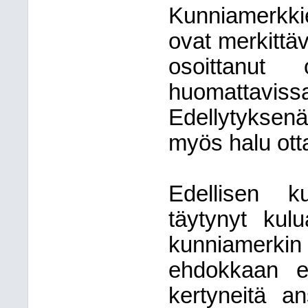
Kunniamerkk
ovat merkittäv
osoittanut 
huomattavissa
Edellytyksen
myös halu ott
Edellisen k
täytynyt kul
kunniamerkin
ehdokkaan ed
kertyneitä an