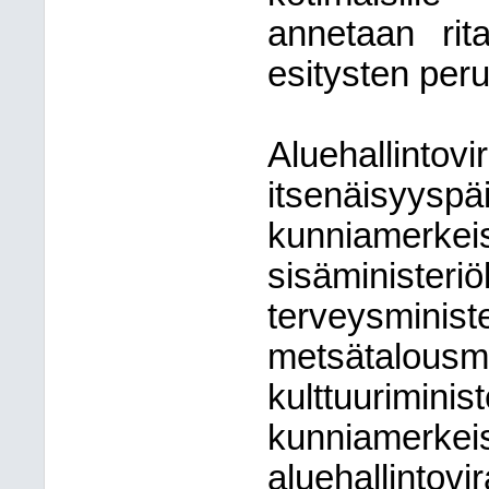
annetaan rita
esitysten peru
Aluehallin
itsenäisyy
kunniamerkei
sisäminis
terveysm
metsätalousm
kulttuurim
kunniamerkeis
aluehallinto