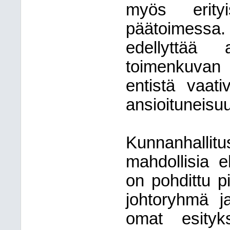
myös erity
päätoimessa.
edellyttää 
toimenkuvan
entistä vaati
ansioituneisu
Kunnanhalli
mahdollisia e
on pohdittu 
johtoryhmä j
omat esityks