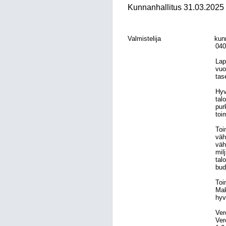
Kunnanhallitus 31.03.2025
Valmistelija
kun
040
Lap
vuo
tas
Hyv
tal
pur
toi
Toi
väh
väh
mil
tal
bud
Toi
Ma
hyv
Ver
Ver