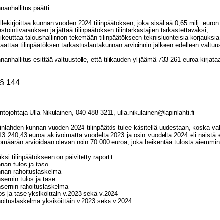
nanhallitus päätti
allekirjoittaa kunnan vuoden 2024 tilinpäätöksen, joka sisältää 0,65 milj. euron 
estointivarauksen ja jättää tilinpäätöksen tilintarkastajien tarkastettavaksi,
oikeuttaa taloushallinnon tekemään tilinpäätökseen teknisluonteisia korjauksia 
saattaa tilinpäätöksen tarkastuslautakunnan arvioinnin jälkeen edelleen valtuu
nanhallitus esittää valtuustolle, että tilikauden ylijäämä 733 261 euroa kirjataa
§ 144
intojohtaja Ulla Nikulainen, 040 488 3211, ulla.nikulainen@lapinlahti.fi
inlahden kunnan vuoden 2024 tilinpäätös tulee käsitellä uudestaan, koska val
13 240,43 euroa aktivoimatta vuodelta 2023 ja osin vuodelta 2024 eli näistä ei
omäärän arvioidaan olevan noin 70
000 euroa, joka heikentää tulosta aiemmin
äksi tilinpäätökseen on päivitetty raportit
nan tulos ja tase
nan rahoituslaskelma
sernin tulos ja tase
sernin rahoituslaskelma
os ja tase yksiköittäin v.2023 sekä v.2024
oituslaskelma yksiköittäin v.2023 sekä v.2024