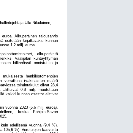
allintojohtaja Ulla Nikulainen,
 euroa. Alkuperäinen talousarvio
mä esitetään kirjattavaksi kunnan
pussa 1,2 milj. euroa.
ainottamistoimet, alkuperäistä
erkiksi Vaalijalan kuntayhtymän
ojen hillinnässä onnistuttiin ja
n mukaisesta henkilöstömenojen
n verrattuna (vakinaisten määrä
sarviossa toimintakulut olivat 28,4
 alittuivat 0,8 milj. muutettuun
llä kaikki kunnan osastot alittivat
uin vuonna 2023 (6,6 milj. euroa).
elleen, koska Pohjois-Savon
2025.
 kuin edellisenä vuonna (9,4 %).
uma 105,6 %). Verotulojen kasvusta