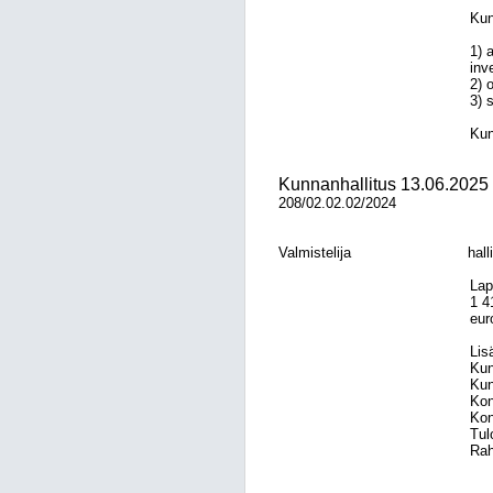
Kun
1) 
inv
2) 
3) 
Kun
Kunnanhallitus
13.06.2025
208/02.02.02/2024
Valmistelija
hall
Lap
1 4
eur
Lis
Kun
Kun
Kon
Kon
Tul
Rah