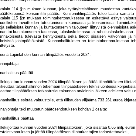
talain 114 §:n mukaan kunnan, joka tytäryhteisöineen muodostaa kuntakonse
inpäätökseensä konsernitilinpäätös. Konsernitilinpäätös tulee laatia samalta
talain 115 §:n mukaan toimintakertomuksessa on esitettävä esitys valtuust
oudellisten tavoitteiden toteutumisesta kunnassa ja konsernissa. Toimint
toja sellaisista kunnan ja kuntakonsernin talouteen liittyvistä olennaisista asi
nan tai kuntakonsernin taseessa, tuloslaskelmassa tai rahoituslaskelmassa. Tä
ennäköisestä tulevasta kehityksestä sekä tiedot sisäisen valvonnan ja ris
keisistä johtopäätöksistä. Kunnanhallituksen on toimintakertomuksessa teh
ittelystä.
tteenä Lapinlahden kunnan tilinpäätös vuodelta 2024.
nanjohtaja
nanhallitus päättää
allekirjoittaa kunnan vuoden 2024 tilinpäätöksen ja jättää tilinpäätöksen tilintar
oikeuttaa taloushallinnon tekemään tilinpäätökseen teknisluonteisia korjauksia 
saattaa tilinpäätöksen tarkastuslautakunnan arvioinnin jälkeen edelleen valtuu
nanhallitus esittää valtuustolle, että tilikauden ylijäämä 733 261 euroa kirjataa
nanjohtaja teki muutetun päätösehdotuksen kohdan 1 osalta:
nanhallitus päättää
allekirjoittaa kunnan vuoden 2024 tilinpäätöksen, joka sisältää 0,65 milj. euron 
estointivarauksen ja jättää tilinpäätöksen tilintarkastajien tarkastettavaksi,