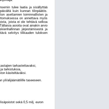
rnin tulee laatia ja sisällyttää
 päivältä kuin kunnan tilinpäätös.
on asettamien toiminnallisten ja
akertomuksessa on annettava myös
oista, joista ei ole tehtävä selkoa
llaisia asioita ovat ainakin arvio
kienhallinnan järjestämisestä ja
tävä selvitys tilikauden tuloksen
kastajien tarkastettavaksi,
ja tarkistuksia,
ston käsiteltäväksi.
n yli/alijäämätilille taseeseen.
lisäpoistot sekä 0,5 milj. euron