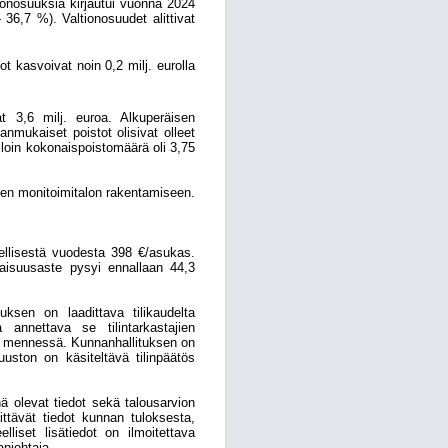
ionosuuksia kirjautui vuonna 2024
 36,7 %). Valtionosuudet alittivat
ot kasvoivat noin 0,2 milj. eurolla
at 3,6 milj. euroa. Alkuperäisen
anmukaiset poistot olisivat olleet
jolloin kokonaispoistomäärä oli 3,75
uden monitoimitalon rakentamiseen.
llisestä vuodesta 398 €/asukas.
aisuusaste pysyi ennallaan 44,3
ksen on laadittava tilikaudelta
annettava se tilintarkastajien
uun mennessä. Kunnanhallituksen on
tuuston on käsiteltävä tilinpäätös
nä olevat tiedot sekä talousarvion
ittävät tiedot kunnan tuloksesta,
lliset lisätiedot on ilmoitettava
anjohtaja.