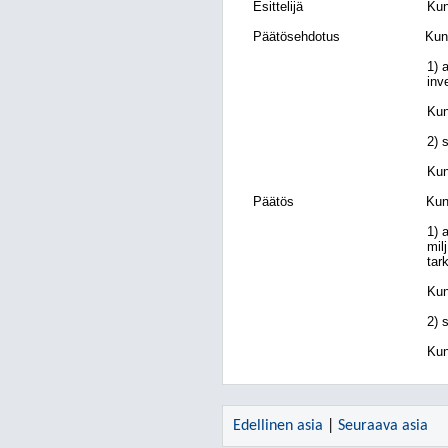
Esittelijä
Kun
Päätösehdotus
Kun
1) 
inv
Kun
2) 
Kun
Päätös
Kun
1) 
mil
tar
Kun
2) 
Kun
Edellinen asia
|
Seuraava asia