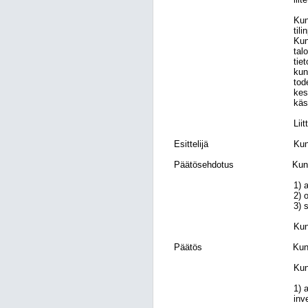
Kun
til
Kun
tal
tie
kun
tod
kes
käs
Lii
Esittelijä
Kun
Päätösehdotus
Kun
1) 
2) 
3) 
Kun
Päätös
Kun
Kun
1) 
inv