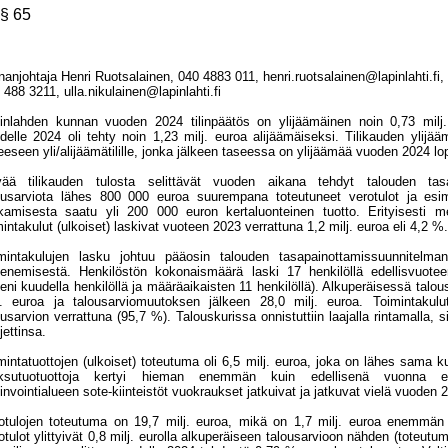
 § 65
nanjohtaja Henri Ruotsalainen, 040 4883 011, henri.ruotsalainen@lapinlahti.fi, h
 488 3211, ulla.nikulainen@lapinlahti.fi
inlahden kunnan vuoden 2024 tilinpäätös on ylijäämäinen noin 0,73 milj.
delle 2024 oli tehty noin 1,23 milj. euroa alijäämäiseksi. Tilikauden ylijää
eeseen yli/alijäämätilille, jonka jälkeen taseessa on ylijäämää vuoden 2024 lo
ää tilikauden tulosta selittävät vuoden aikana tehdyt talouden tasap
ousarviota lähes 800 000 euroa suurempana toteutuneet verotulot ja esim
kamisesta saatu yli 200 000 euron kertaluonteinen tuotto. Erityisesti men
mintakulut (ulkoiset) laskivat vuoteen 2023 verrattuna 1,2 milj. euroa eli 4,2 %.
mintakulujen lasku johtuu pääosin talouden tasapainottamissuunnitelma
enemisestä. Henkilöstön kokonaismäärä laski 17 henkilöllä edellisvuotee
eni kuudella henkilöllä ja määräaikaisten 11 henkilöllä). Alkuperäisessä talou
j. euroa ja talousarviomuutoksen jälkeen 28,0 milj. euroa. Toimintakulut
ousarvion verrattuna (95,7 %). Talouskurissa onnistuttiin laajalla rintamalla, si
jettinsa.
mintatuottojen (ulkoiset) toteutuma oli 6,5 milj. euroa, joka on lähes sama k
ksutuotuottoja kertyi hieman enemmän kuin edellisenä vuonna ed
invointialueen sote-kiinteistöt vuokraukset jatkuivat ja jatkuvat vielä vuoden 
otulojen toteutuma on 19,7 milj. euroa, mikä on 1,7 milj. euroa enemmän
otulot ylittyivät 0,8 milj. eurolla alkuperäiseen talousarvioon nähden (toteut