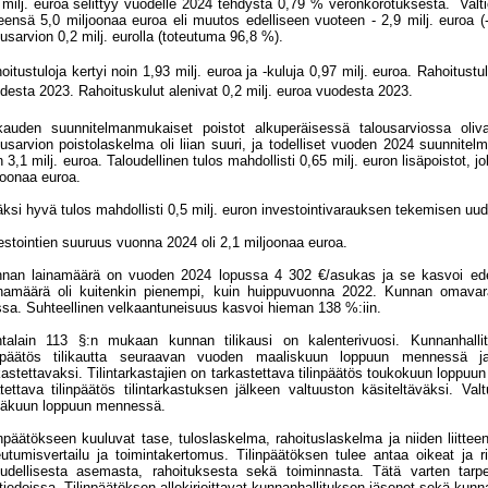
 milj. euroa selittyy vuodelle 2024 tehdystä 0,79 % veronkorotuksesta.
Valt
eensä 5,0 miljoonaa euroa eli muutos edelliseen vuoteen - 2,9 milj. euroa (-
ousarvion 0,2 milj. eurolla (toteutuma 96,8 %).
oitustuloja kertyi noin 1,93 milj. euroa ja -kuluja 0,97 milj. euroa. Rahoitustul
desta 2023. Rahoituskulut alenivat 0,2 milj. euroa vuodesta 2023.
ikauden suunnitelmanmukaiset poistot alkuperäisessä talousarviossa oliv
ousarvion poistolaskelma oli liian suuri, ja todelliset vuoden 2024 suunnitelm
n 3,1 milj. euroa. Taloudellinen tulos mahdollisti 0,65 milj. euron lisäpoistot, 
joonaa euroa.
äksi hyvä tulos mahdollisti 0,5 milj. euron investointivarauksen tekemisen u
estointien suuruus vuonna 2024 oli 2,1 miljoonaa euroa.
nan lainamäärä on vuoden 2024 lopussa 4 302 €/asukas ja se kasvoi ede
namäärä oli kuitenkin pienempi, kuin huippuvuonna 2022. Kunnan omavar
sa. Suhteellinen velkaantuneisuus kasvoi hieman 138 %:iin.
talain 113 §:n mukaan kunnan tilikausi on kalenterivuosi. Kunnanhallitu
inpäätös tilikautta seuraavan vuoden maaliskuun loppuun mennessä ja 
kastettavaksi. Tilintarkastajien on tarkastettava tilinpäätös toukokuun lopp
tettava tilinpäätös tilintarkastuksen jälkeen valtuuston käsiteltäväksi. Val
äkuun loppuun mennessä.
inpäätökseen kuuluvat tase, tuloslaskelma, rahoituslaskelma ja niiden liittee
eutumisvertailu ja toimintakertomus. Tilinpäätöksen tulee antaa oikeat ja ri
oudellisesta asemasta, rahoituksesta sekä toiminnasta. Tätä varten tarpee
tetiedoissa. Tilinpäätöksen allekirjoittavat kunnanhallituksen jäsenet sekä kunn