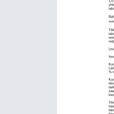
1,0
yht
tal
Rah
vuo
Til
tal
noi
mil
Lis
Inv
Kun
Lai
%:s
Kun
til
tar
saa
kes
Til
tot
tal
lii