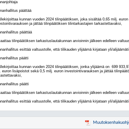
nanjohtaja
nanhallitus päättää
allekirjoittaa kunnan vuoden 2024 tilinpäätöksen, joka sisältää 0,65 milj. euron 
estointivarauksen ja jättää tilinpäätöksen tilintarkastajien tarkastettavaksi,
nanhallitus päättää
saattaa tilinpäätöksen tarkastuslautakunnan arvioinnin jälkeen edelleen valtuu
nanhallitus esittää valtuustolle, että tilikauden ylijäämä kirjataan yli/alijäämäti
nanhallitus päätti
allekirjoittaa kunnan vuoden 2024 tilinpäätöksen, jonka ylijäämä on
699 933,97
j. euron lisäpoistot sekä 0,5 milj. euron investointivarauksen ja jättää tilinpäätö
kastettavaksi,
nanhallitus päätti
saattaa tilinpäätöksen tarkastuslautakunnan arvioinnin jälkeen edelleen valtuu
nanhallitus esittää valtuustolle, että tilikauden ylijäämä kirjataan yli/alijäämäti
Muutoksenhakuohj