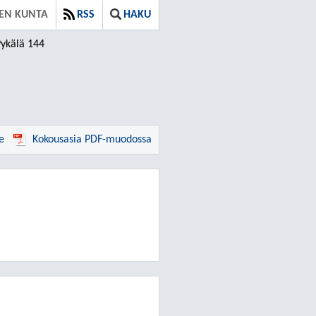
EN KUNTA
RSS
HAKU
ykälä 144
e
Kokousasia PDF-muodossa