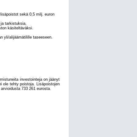
lisäpoistot sekä 0,5 milj. euron
ja tarkistuksia,
ston käsiteltäväksi.
n yli/alijäämätilille taseeseen.
mistuneita investointeja on jäänyt
 ole tehty poistoja. Lisäpoistojen
 arvioidusta 733 261 eurosta.