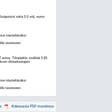
lisäpoistot sekä 0,5 milj. euron
ston käsiteltäväksi.
lille taseeseen.
 euroa. Tilinpäätös sisältää 0,65
ksen tilintarkastajien
ston käsiteltäväksi.
lille taseeseen.
e
Kokousasia PDF-muodossa